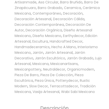
Artisanmade
,
Asa Circular
,
Barro Bruñido
,
Barro De
Zinapécuaro
,
Barro Grabado
,
Ceramica
,
Cerámica
Mexicana
,
Contemporáneo
,
Decoración
,
Decoración Artesanal
,
Decoración Cálida
,
Decoración Contemporánea
,
Decoración De
Autor
,
Decoración Orgánica
,
Diseño Artesanal
Mexicano
,
Diseño Mexicano
,
Earthydecor
,
Edición
Artesanal
,
Escultura
,
Handcrafted Decor
,
Handmadeceramics
,
Hecho A Mano
,
Interiorismo
Mexicano
,
Jarrón
,
Jarrón Artesanal
,
Jarrón
Decorativo
,
Jarrón Escultórico
,
Jarrón Grabado
,
Lujo
Artesanal
,
Mexicana
,
Mexicanartisans
,
Mexicanpottery
,
Neutraldecor
,
Organicmodern
,
Pieza De Barro
,
Pieza De Colección
,
Pieza
Escultórica
,
Pieza Única
,
Potterydecor
,
Rustic
Modern
,
Slow Decor
,
Terracottadecor
,
Tradición
Mexicana
,
Vasija Artesanal
,
Wabi Sabi Mexicano
Descripción