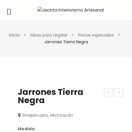
Inicio
>
Ideas para regalar
>
Piezas especiales
>
Jarrones Tierra Negra
Jarrones Tierra
Negra
asij
scu
a
ltur
Zinapécuaro, Michoacán
Aro
a
Gra
Ego
Medida