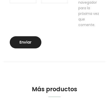
navegador
para la
próxima vez
que
comente.
Más productos