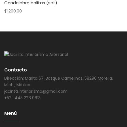
Candelabro bolitas (set)
$
1,200.00
Contacto
Dirección: Marita 67, Bosque Camelinas, 58290 Morelia,
Mich., México
jacinta.interiorismo@gmail.com
+52 1 443 228 0813
Menú