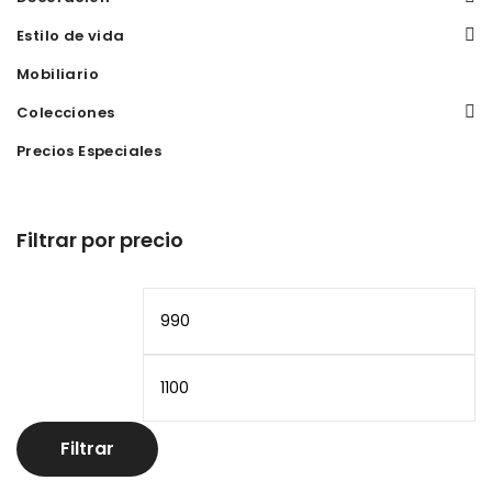
Estilo de vida
Mobiliario
Colecciones
Precios Especiales
Filtrar por precio
Precio
Pr
mínimo
m
Filtrar