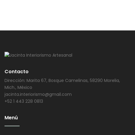
Contacto
Dirección: Marita 67, Bosque Camelinas, 58290 Morelia,
Mich., México
jacinta.interiorismo@gmail.com
+52 1 443 228 0813
Menú