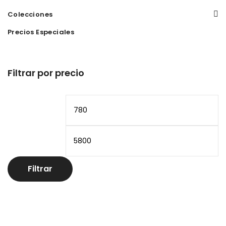
Colecciones
Precios Especiales
Filtrar por precio
Precio
Pr
mínimo
m
Filtrar