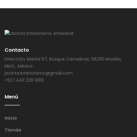
Contacto
Dirección: Marita 67, Bosque Camelinas, 58290 Morelia,
Mich., México
jacinta.interiorismo@gmail.com
+52 1 443 228 0813
Menú
Inicio
Tienda