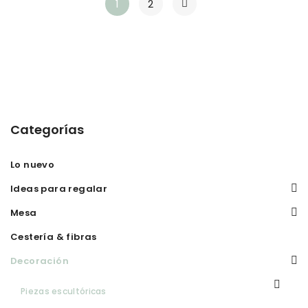
1
2
Categorías
Lo nuevo
Ideas para regalar
Mesa
Cestería & fibras
Decoración
Piezas escultóricas