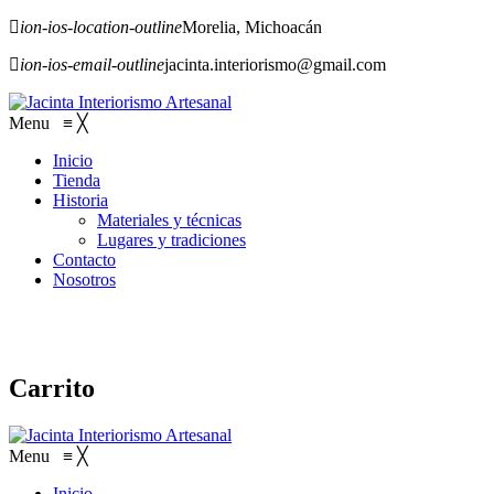
ion-ios-location-outline
Morelia, Michoacán
ion-ios-email-outline
jacinta.interiorismo@gmail.com
Menu
≡
╳
Inicio
Tienda
Historia
Materiales y técnicas
Lugares y tradiciones
Contacto
Nosotros
Carrito
Menu
≡
╳
Inicio