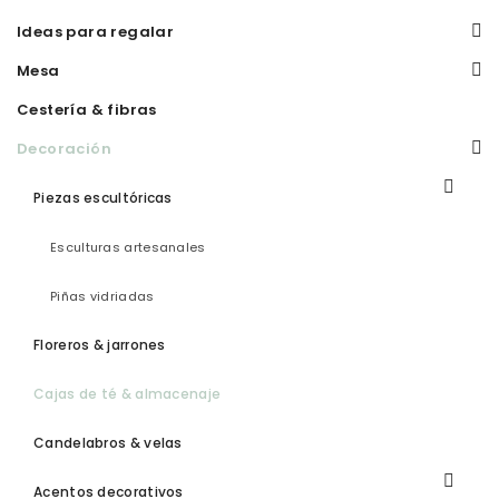
Ideas para regalar
Mesa
Cestería & fibras
Decoración
Piezas escultóricas
Esculturas artesanales
Piñas vidriadas
Floreros & jarrones
Cajas de té & almacenaje
Candelabros & velas
Acentos decorativos