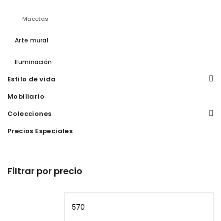
Macetas
Arte mural
Iluminación
Estilo de vida
Mobiliario
Colecciones
Precios Especiales
Filtrar por precio
Precio
Pr
mínimo
m