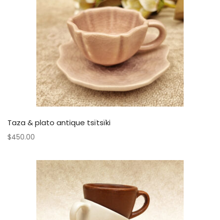
Taza & plato antique tsïtsïki
$
450.00