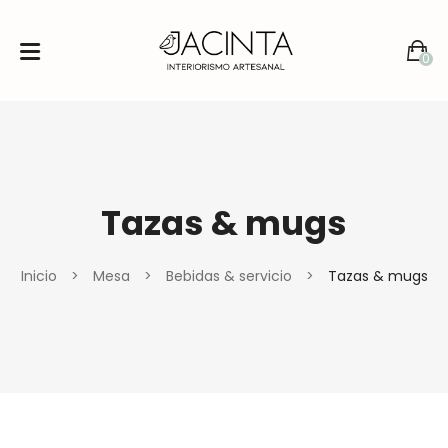
0
No products in the cart.
Tazas & mugs
Inicio
>
Mesa
>
Bebidas & servicio
>
Tazas & mugs