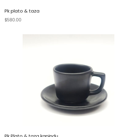
Pk plato & taza
$
580.00
Pk Plato & taza kapindu