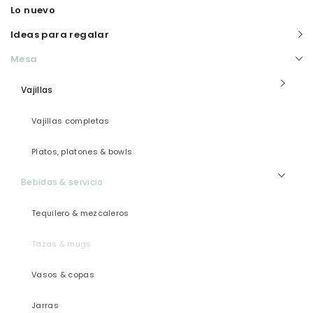
Lo nuevo
Ideas para regalar
Mesa
Vajillas
Vajillas completas
Platos, platones & bowls
Bebidas & servicio
Tequilero & mezcaleros
Tazas & mugs
Vasos & copas
Jarras