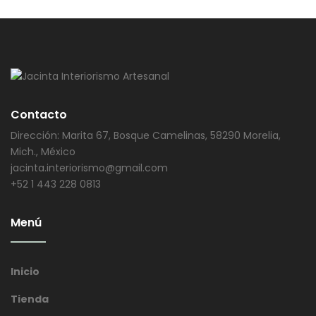
Contacto
Dirección: Marita 67, Bosque Camelinas, 58290 Morelia,
Mich., México
jacinta.interiorismo@gmail.com
+52 1 443 228 0813
Menú
Inicio
Tienda