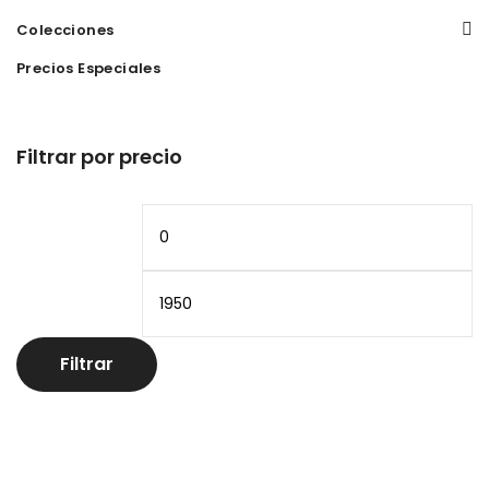
Colecciones
Precios Especiales
Filtrar por precio
Precio
Pr
mínimo
m
Filtrar