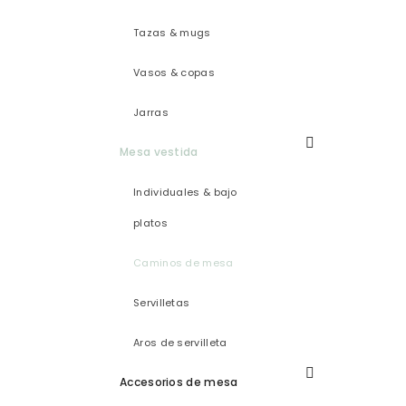
Tazas & mugs
Vasos & copas
Jarras
Mesa vestida
Individuales & bajo
platos
Caminos de mesa
Servilletas
Aros de servilleta
Accesorios de mesa