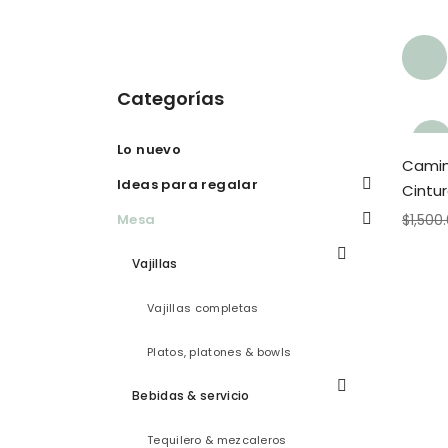
Categorías
¡Ofer
Lo nuevo
Camin
a!
Ideas para regalar
Cintu
Mesa
$
1,500
Vajillas
Vajillas completas
Platos, platones & bowls
Bebidas & servicio
Tequilero & mezcaleros