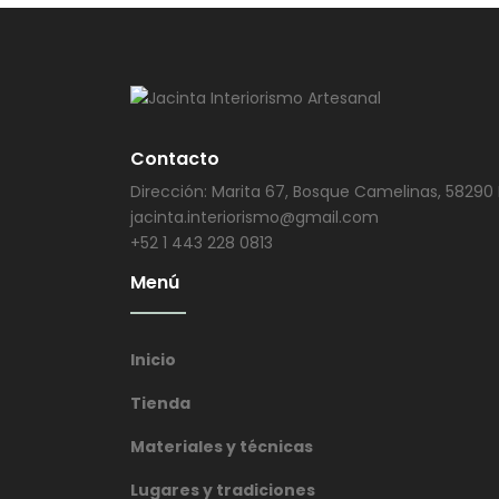
Contacto
Dirección: Marita 67, Bosque Camelinas, 58290 
jacinta.interiorismo@gmail.com
+52 1 443 228 0813
Menú
Inicio
Tienda
Materiales y técnicas
Lugares y tradiciones