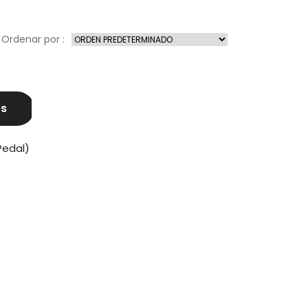
Ordenar por :
es
Pedal)