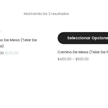
Mostrando los 2 resultados
t
Seleccionar Opcion
o De Mesa (Telar De
ra)
Camino De Mesa (Telar De 
.00
$
1,120.00
$
460.00
–
$
920.00