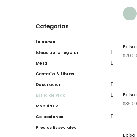
Categorías
Lo nuevo
Bolsa 
Ideas para regalar
$
70.0
Mesa
Cestería & fibras
Decoración
Bolsa
Estilo de vida
$
360.
Mobiliario
Colecciones
Precios Especiales
Bolsa 