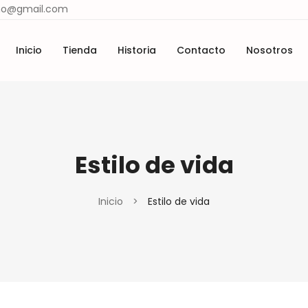
ismo@gmail.com
Inicio
Tienda
Historia
Contacto
Nosotros
Lugares y tradiciones
Materiales y técnicas
cio
Tienda
Historia
Contacto
Nosotros
Lugares y tradiciones
Materiales y técnicas
Estilo de vida
Inicio
>
Estilo de vida