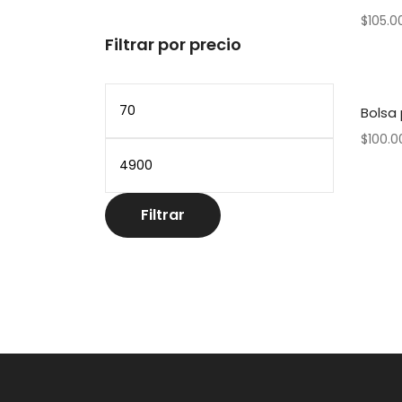
$
105.0
Filtrar por precio
Precio
Bolsa 
mínimo
$
100.0
Precio
máximo
Filtrar