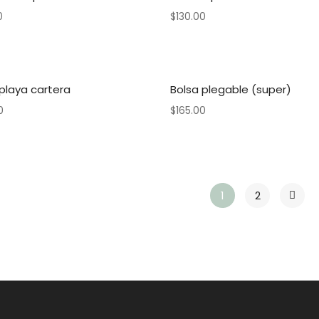
0
$
130.00
playa cartera
Bolsa plegable (super)
0
$
165.00
1
2