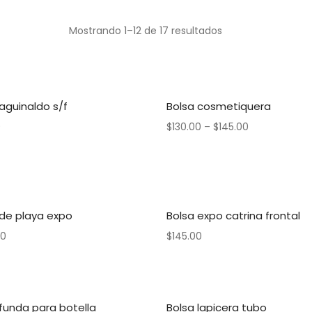
Mostrando 1–12 de 17 resultados
aguinaldo s/f
Bolsa cosmetiquera
0
$
130.00
–
$
145.00
 de playa expo
Bolsa expo catrina frontal
00
$
145.00
funda para botella
Bolsa lapicera tubo