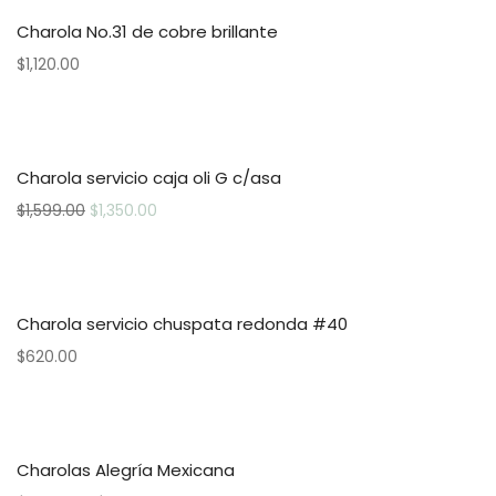
Charola No.31 de cobre brillante
$
1,120.00
Charola servicio caja oli G c/asa
$
1,599.00
$
1,350.00
Charola servicio chuspata redonda #40
$
620.00
Charolas Alegría Mexicana