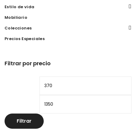
Estilo de vida
Mobiliario
Colecciones
Precios Especiales
Filtrar por precio
Precio
Pr
mínimo
m
Filtrar