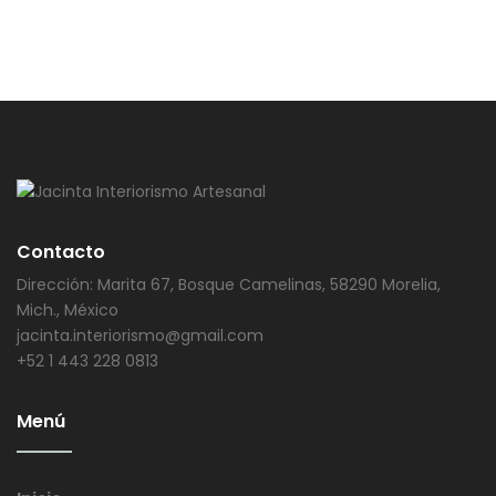
Contacto
Dirección: Marita 67, Bosque Camelinas, 58290 Morelia,
Mich., México
jacinta.interiorismo@gmail.com
+52 1 443 228 0813
Menú