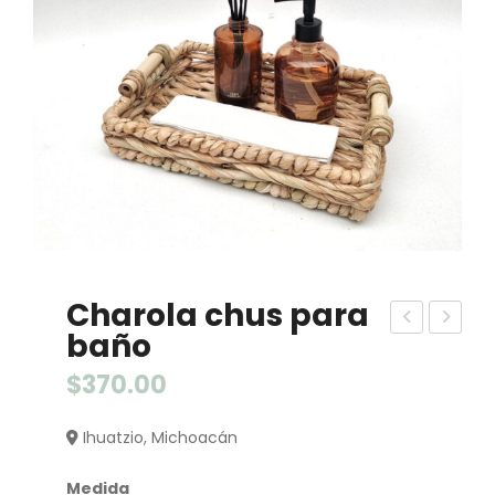
Charola chus para
baño
est
ort
o
arr
$
370.00
cilin
etr
Ihuatzio, Michoacán
dro
ato
teji
oli
Medida