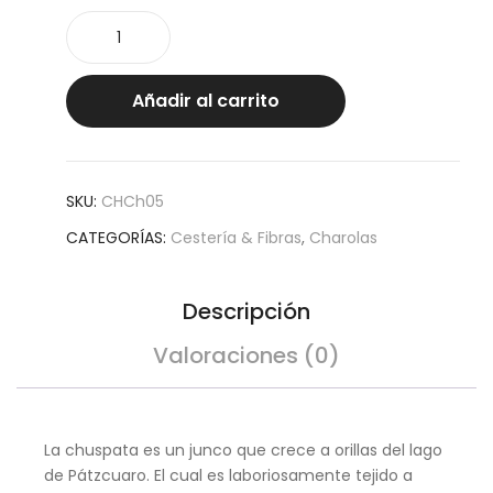
Charola
chus
para
baño
Añadir al carrito
cantidad
SKU:
CHCh05
CATEGORÍAS:
Cestería & Fibras
,
Charolas
Descripción
Valoraciones (0)
La chuspata es un junco que crece a orillas del lago
de Pátzcuaro. El cual es laboriosamente tejido a