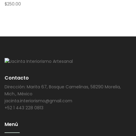
$
250.00
Contacto
Dirección: Marita 67, Bosque Camelinas, 58290 Morelia,
Mich., México
jacinta.interiorismo@gmail.com
+52 1 443 228 0813
Menú