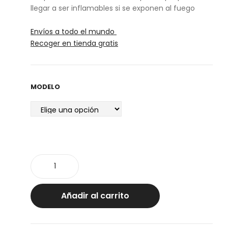
llegar a ser inflamables si se exponen al fuego
Envíos a todo el mundo
Recoger en tienda gratis
MODELO
Cesto
cilindro
S
cantidad
Añadir al carrito