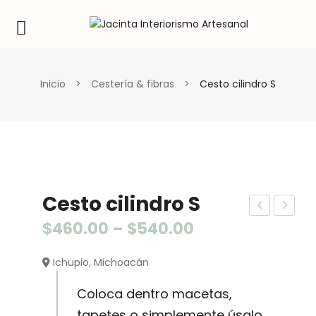
Inicio
>
Cestería & fibras
>
Cesto cilindro S
Cesto cilindro S
atrí
est
$
460.00
–
$
540.00
n
o
Ichupio, Michoacán
Gall
cilin
ero
dro
Coloca dentro macetas,
teji
tapetes o simplemente úsalo