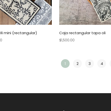
li mini (rectangular)
Caja rectangular tapa oli
00
$
1,500.00
1
2
3
4