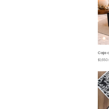
Caja d
$
1,650