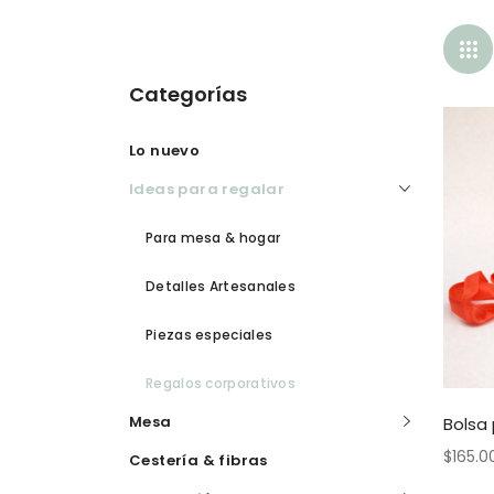
Categorías
Lo nuevo
Ideas para regalar
Para mesa & hogar
Detalles Artesanales
Piezas especiales
Regalos corporativos
Mesa
Bolsa
$
165.0
Cestería & fibras