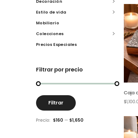
Decoración
Estilo de vida
Mobiliario
Colecciones
Precios Especiales
Filtrar por precio
Caja 
Precio
Precio
$
1,100.
Filtrar
mínimo
máximo
Precio:
$160
—
$1,650