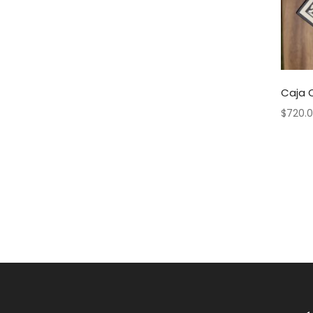
Caja O
$
720.