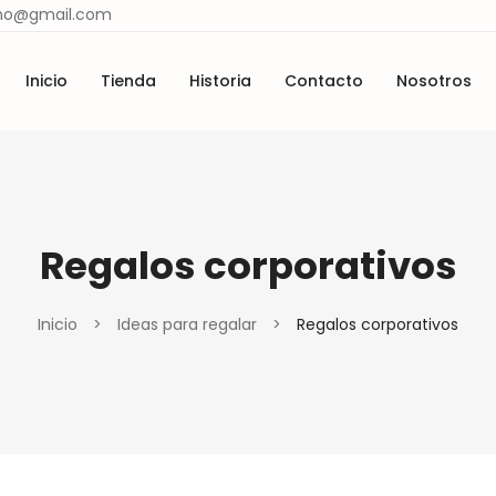
ismo@gmail.com
Inicio
Tienda
Historia
Contacto
Nosotros
Lugares y tradiciones
Materiales y técnicas
cio
Tienda
Historia
Contacto
Nosotros
Lugares y tradiciones
Materiales y técnicas
Regalos corporativos
Inicio
>
Ideas para regalar
>
Regalos corporativos