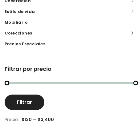
Decoración
Estilo de vida
Mobiliario
Colecciones
Precios Especiales
Filtrar por precio
Pr
Pr
Filtrar
m
m
Precio:
$130
—
$3,400