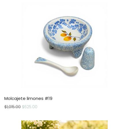
Molcajete limones #19
$
1,015.00
$
625.00