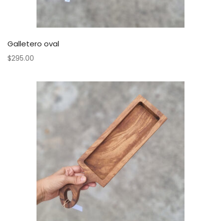
Galletero oval
$
295.00