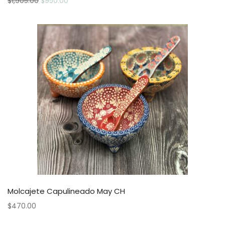
$
1,905.00
$
950.00
Molcajete Capulineado May CH
$
470.00