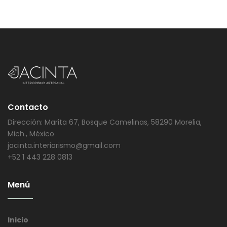
Contacto
Dirección: Marita 67, Bosque Camelinas, 58290 Morelia,
Mich., México
jacinta.interiorismo@gmail.com
+52 1 443 228 0813
Menú
Inicio