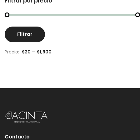
Filtrar por precio
Pr
Pr
Filtrar
m
m
Precio:
$20
—
$1,900
Contacto