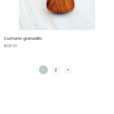
Cucharón granadillo
$
225.00
1
2