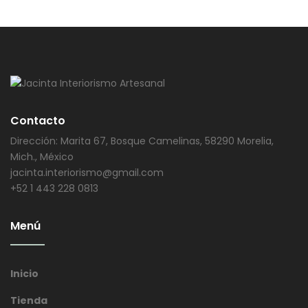
Contacto
Dirección: Marita 67, Bosque Camelinas, 58290 Morelia,
Mich., México
jacinta.interiorismo@gmail.com
+52 1 443 228 0813
Menú
Inicio
Tienda