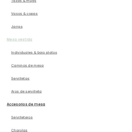
Tazas & mugs
Vasos & copas
Jarras
Mesa vestida
Individuales & bajo platos
Caminos de mesa
Servilletas
Aros de servilleta
Accesorios de mesa
Servilleteros
Charolas