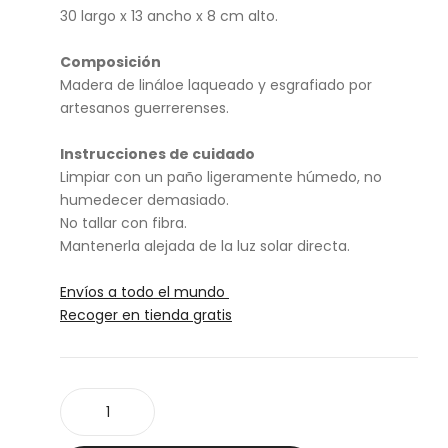
pin
gaj
30 largo x 13 ancho x 8 cm alto.
tad
os
a
Composición
Madera de lináloe laqueado y esgrafiado por
artesanos guerrerenses.
Instrucciones de cuidado
Limpiar con un paño ligeramente húmedo, no
humedecer demasiado.
No tallar con fibra.
Mantenerla alejada de la luz solar directa.
Envíos a todo el mundo
Recoger en tienda gratis
Caja
té
Oli