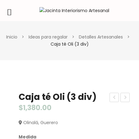
Inicio
>
Ideas para regalar
>
Detalles Artesanales
>
Caja té Oli (3 div)
Caja té Oli (3 div)
aja
ort
$
1,380.00
cua
a
Olinalá, Guerero
dra
ciri
da
o
Medida