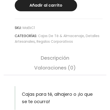
(3
Añadir al carrito
div)
cantidad
SKU:
MaEkC1
CATEGORÍAS:
Cajas De Té & Almacenaje
,
Detalles
Artesanales
,
Regalos Corporativos
Descripción
Valoraciones (0)
Cajas para té, alhajero o ¡lo que
se te ocurra!