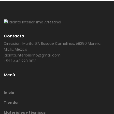
Contacto
Dirección: Marita 67, Bosque Camelinas, 58290 Morelia,
Mich., México
jacinta.interiorismo@gmail.com
+52 1 443 228 0813
Menú
Inicio
Tienda
Materiales y técnicas