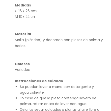
gra
a
Medidas
na
tub
G 16 x 26 cm
dill
o
M 13 x 22 cm
o
Material
Malla (plástico) y decorado con piezas de palma y
borlas.
Colores
Variados.
Instrucciones de cuidado
Se pueden lavar a mano con detergente y
agua caliente.
En caso de que la pieza contenga llavero de
palma, retirar antes de lavar con agua.
Dejarlas secar colgadas o planas al aire libre o