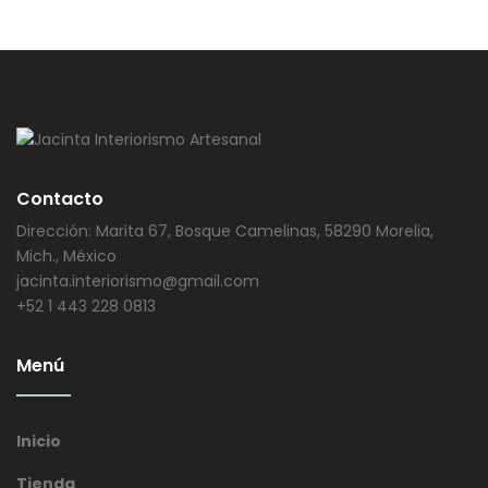
Contacto
Dirección: Marita 67, Bosque Camelinas, 58290 Morelia,
Mich., México
jacinta.interiorismo@gmail.com
+52 1 443 228 0813
Menú
Inicio
Tienda