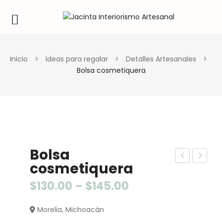
Inicio
>
Ideas para regalar
>
Detalles Artesanales
>
Bolsa cosmetiquera
Bolsa
cosmetiquera
ala
ols
ran
a
$
130.00
–
$
145.00
ura
lapi
Morelia, Michoacán
da
cer