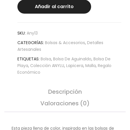
Añadir al carrito
SKU:
Any13
CATEGORÍAS:
Bolsas & Accesorios
,
Detalles
Artesanales
ETIQUETAS:
Bolsa
,
Bolsa De Aguinaldo
,
Bolsa De
Playa
,
Colección ANYLU
,
Lapicera
,
Malla
,
Regalo
Económico
Descripción
Valoraciones (0)
Esta pieza llena de color, inspirada en las bolsas de