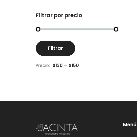
Filtrar por precio
Precio
Precio
Filtrar
mínimo
máximo
Precio:
$130
—
$150
Menú