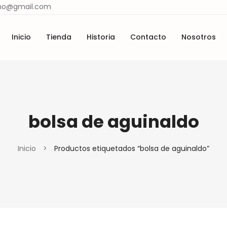
ismo@gmail.com
Inicio
Tienda
Historia
Contacto
Nosotros
Lugares y tradiciones
Materiales y técnicas
cio
Tienda
Historia
Contacto
Nosotros
Lugares y tradiciones
Materiales y técnicas
bolsa de aguinaldo
Inicio
>
Productos etiquetados “bolsa de aguinaldo”