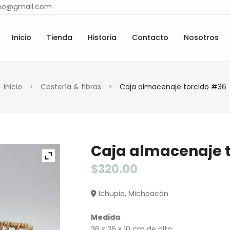
ismo@gmail.com
Inicio
Tienda
Historia
Contacto
Nosotros
Lugares y tradiciones
Materiales y técnicas
cio
Tienda
Historia
Contacto
Nosotros
Inicio
>
Cestería & fibras
>
Caja almacenaje torcido #36
Lugares y tradiciones
Materiales y técnicas
Caja almacenaje 
$
320.00
Ichupio, Michoacán
Medida
36 x 26 x 10 cm de alto.