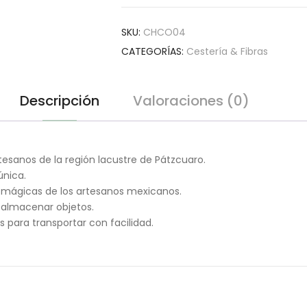
#36
cantidad
SKU:
CHCO04
CATEGORÍAS:
Cestería & Fibras
Descripción
Valoraciones (0)
tesanos de la región lacustre de Pátzcuaro.
única.
s mágicas de los artesanos mexicanos.
o almacenar objetos.
s para transportar con facilidad.