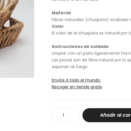
Material
Fibras naturales (chuspata) acabado n
Color
El color de la chuspata es natural por 
Instrucciones de cuidado
Limpiar con un paño ligeramente hú
Las piezas son de fibra natural por lo q
exponen al fuego
Envíos a todo el mundo
Recoger en tienda gratis
Caja
Añadir al car
almacenaje
torcido