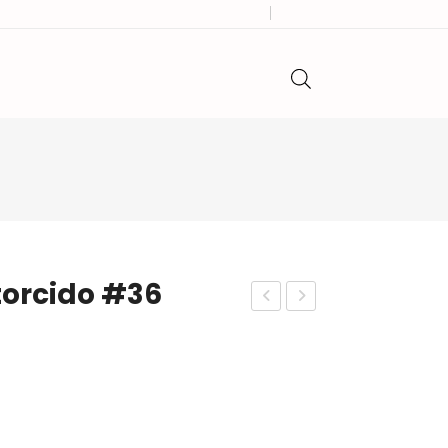
torcido #36
atrí
est
n
o
Gall
cilin
ero
dro
teji