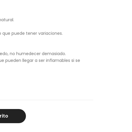
do
gru
atural.
eso
M
lo que puede tener variaciones.
medo, no humedecer demasiado.
ue pueden llegar a ser inflamables si se
rito