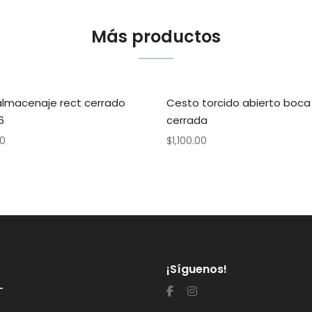
Más productos
almacenaje rect cerrado
Cesto torcido abierto boca
6
cerrada
00
$
1,100.00
¡Síguenos!