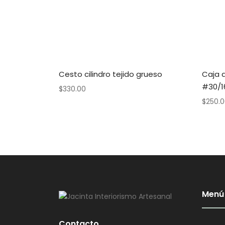
Cesto cilindro tejido grueso
Caja 
#30/1
$
330.00
$
250.
Menú
Contacto