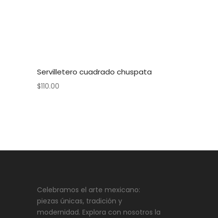
Servilletero cuadrado chuspata
$
110.00
Celebramos el arte mexicano:
piezas únicas, tradición y
modernidad. Explora con nosotros la