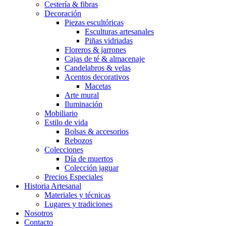
Cestería & fibras
Decoración
Piezas escultóricas
Esculturas artesanales
Piñas vidriadas
Floreros & jarrones
Cajas de té & almacenaje
Candelabros & velas
Acentos decorativos
Macetas
Arte mural
Iluminación
Mobiliario
Estilo de vida
Bolsas & accesorios
Rebozos
Colecciones
Día de muertos
Colección jaguar
Precios Especiales
Historia Artesanal
Materiales y técnicas
Lugares y tradiciones
Nosotros
Contacto