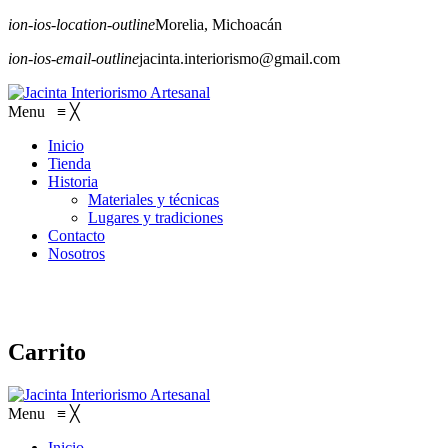
ion-ios-location-outline
Morelia, Michoacán
ion-ios-email-outline
jacinta.interiorismo@gmail.com
Menu
≡
╳
Inicio
Tienda
Historia
Materiales y técnicas
Lugares y tradiciones
Contacto
Nosotros
Carrito
Menu
≡
╳
Inicio