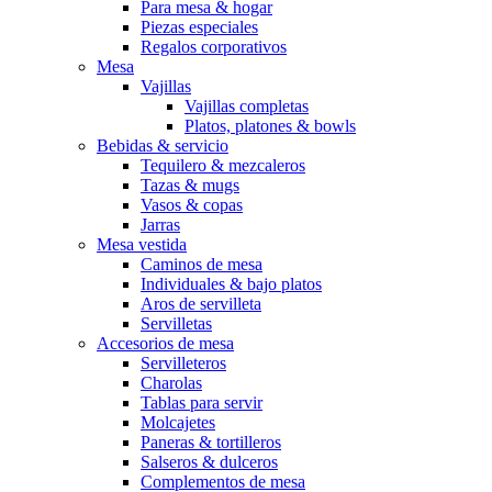
Para mesa & hogar
Piezas especiales
Regalos corporativos
Mesa
Vajillas
Vajillas completas
Platos, platones & bowls
Bebidas & servicio
Tequilero & mezcaleros
Tazas & mugs
Vasos & copas
Jarras
Mesa vestida
Caminos de mesa
Individuales & bajo platos
Aros de servilleta
Servilletas
Accesorios de mesa
Servilleteros
Charolas
Tablas para servir
Molcajetes
Paneras & tortilleros
Salseros & dulceros
Complementos de mesa