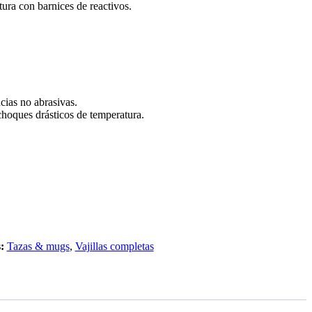
ura con barnices de reactivos.
cias no abrasivas.
choques drásticos de temperatura.
:
Tazas & mugs
,
Vajillas completas