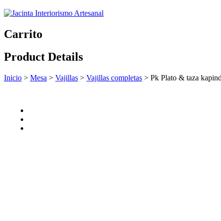
Carrito
Product Details
Inicio
>
Mesa
>
Vajillas
>
Vajillas completas
>
Pk Plato & taza kapin