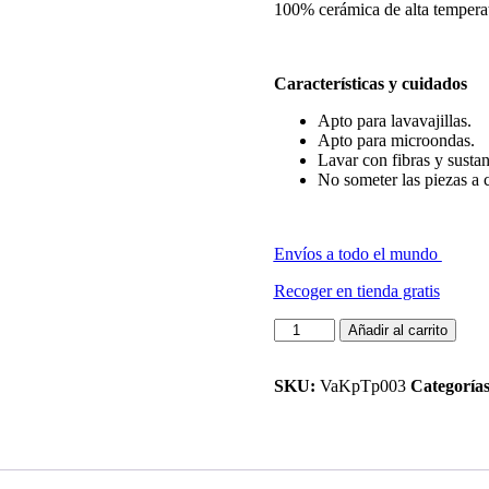
100% cerámica de alta temperat
Características y cuidados
Apto para lavavajillas.
Apto para microondas.
Lavar con fibras y sustan
No someter las piezas a 
Envíos a todo el mundo
Recoger en tienda gratis
Pk
Añadir al carrito
Plato
&
taza
SKU:
VaKpTp003
Categorías
kapindu
cantidad