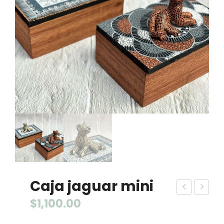
Caja jaguar mini
ortil
uirn
$
1,100.00
lero
ald