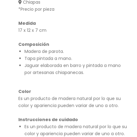
Chiapas
/
a
*Precio por pieza
Caj
de
a
Boli
Medida
red
tas
17 x 12 x 7 cm
on
de
Composición
da
Pal
Madera de parota.
Oli
ma
Tapa pintada a mano.
JA
Jaguar elaborada en barro y pintada a mano
CIN
por artesanas chiapanecas.
TA
Color
Es un producto de madera natural por lo que su
color y apariencia pueden variar de uno a otro.
Instrucciones de cuidado
Es un producto de madera natural por lo que su
color y apariencia pueden variar de uno a otro.