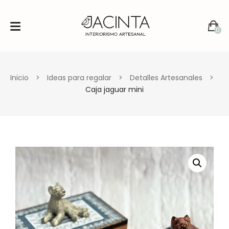
0
No products in the cart.
Inicio
>
Ideas para regalar
>
Detalles Artesanales
>
Caja jaguar mini