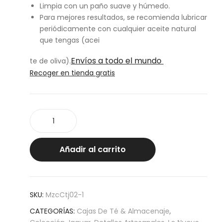
Limpia con un paño suave y húmedo.
Para mejores resultados, se recomienda lubricar
periódicamente con cualquier aceite natural
que tengas (acei
Envíos a todo el mundo
te de oliva).
Recoger en tienda gratis
Caja
jaguar
mini
cantidad
Añadir al carrito
SKU:
MzcCtj02-1
CATEGORÍAS:
Cajas De Té & Almacenaje
,