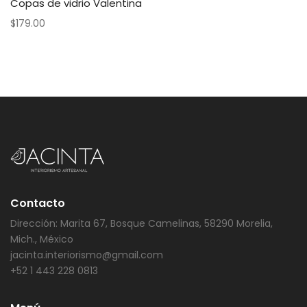
Copas de vidrio Valentina
$
179.00
Contacto
Dirección: Marita 67, Bosque Camelinas, 58290 Morelia,
Mich., México
jacinta.interiorismo@gmail.com
+52 1 443 228 0813