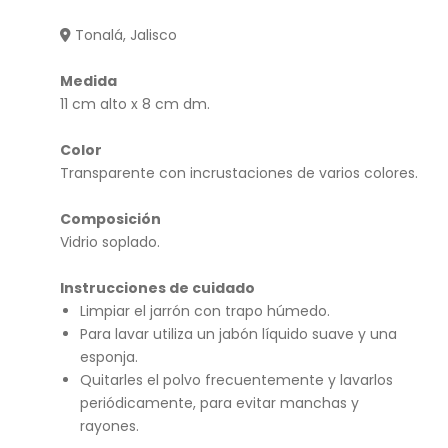
Tzit
CH
Tonalá, Jalisco
ziki
Coli
Gris
brí
Medida
(ca
e
11 cm alto x 8 cm dm.
puli
ne
Color
Transparente con incrustaciones de varios colores.
ad
a)
Composición
Vidrio soplado.
Instrucciones de cuidado
Limpiar el jarrón con trapo húmedo.
Para lavar utiliza un jabón líquido suave y una
esponja.
Quitarles el polvo frecuentemente y lavarlos
periódicamente, para evitar manchas y
rayones.