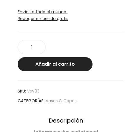
Envíos a todo el mundo
Recoger en tienda gratis
Vaso
barril
granizado
G
Añadir al carrito
cantidad
SKU:
VsV03
CATEGORÍAS:
Vasos & Copas
Descripción