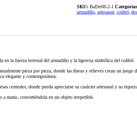
Alado
cantidad
SKU:
BaDe08-2-1
Categorías
armadillo
,
artesanal
,
colibri
,
de
 en la fuerza terrenal del armadillo y la ligereza simbólica del colibrí.
nualmente pieza por pieza, donde las líneas y relieves crean un juego 
órica elegante y contemporánea.
sas centrales, donde pueda apreciarse su carácter artesanal y su riqueza
o a mano, convirtiéndola en un objeto irrepetible.