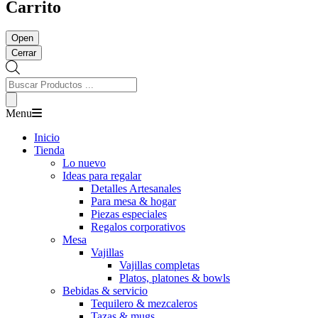
Carrito
Open
Cerrar
Búsqueda
de
Productos
Menu
Inicio
Tienda
Lo nuevo
Ideas para regalar
Detalles Artesanales
Para mesa & hogar
Piezas especiales
Regalos corporativos
Mesa
Vajillas
Vajillas completas
Platos, platones & bowls
Bebidas & servicio
Tequilero & mezcaleros
Tazas & mugs