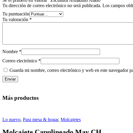
Sé el primero en valorar “Escultura Armadillo Alado”
Tu dirección de correo electrónico no será publicada.
Los campos obli
Tu puntuación
Tu valoración
*
Nombre
*
Correo electrónico
*
Guarda mi nombre, correo electrónico y web en este navegador p
Más productos
Lo nuevo
,
Para mesa & hogar
,
Molcajetes
Molcajete Capulineado May CH