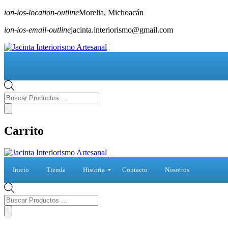
ion-ios-location-outline
Morelia, Michoacán
ion-ios-email-outline
jacinta.interiorismo@gmail.com
Búsqueda
de
Productos
Carrito
Inicio
Tienda
Historia
Contacto
Nosotros
Lugares y tradiciones
Materiales y técnicas
Búsqueda
de
Productos