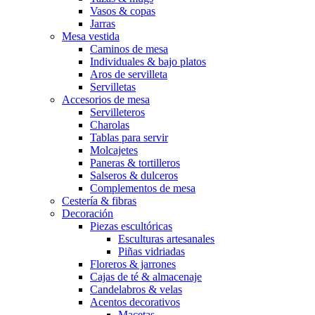
Vasos & copas
Jarras
Mesa vestida
Caminos de mesa
Individuales & bajo platos
Aros de servilleta
Servilletas
Accesorios de mesa
Servilleteros
Charolas
Tablas para servir
Molcajetes
Paneras & tortilleros
Salseros & dulceros
Complementos de mesa
Cestería & fibras
Decoración
Piezas escultóricas
Esculturas artesanales
Piñas vidriadas
Floreros & jarrones
Cajas de té & almacenaje
Candelabros & velas
Acentos decorativos
Macetas