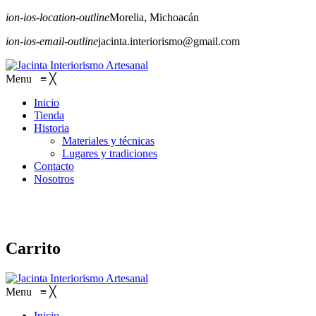
ion-ios-location-outline
Morelia, Michoacán
ion-ios-email-outline
jacinta.interiorismo@gmail.com
Menu
≡
╳
Inicio
Tienda
Historia
Materiales y técnicas
Lugares y tradiciones
Contacto
Nosotros
Carrito
Menu
≡
╳
Inicio