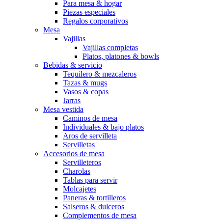
Para mesa & hogar
Piezas especiales
Regalos corporativos
Mesa
Vajillas
Vajillas completas
Platos, platones & bowls
Bebidas & servicio
Tequilero & mezcaleros
Tazas & mugs
Vasos & copas
Jarras
Mesa vestida
Caminos de mesa
Individuales & bajo platos
Aros de servilleta
Servilletas
Accesorios de mesa
Servilleteros
Charolas
Tablas para servir
Molcajetes
Paneras & tortilleros
Salseros & dulceros
Complementos de mesa