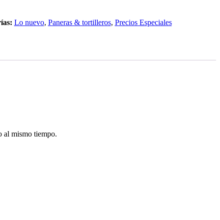
ías:
Lo nuevo
,
Paneras & tortilleros
,
Precios Especiales
vo al mismo tiempo.