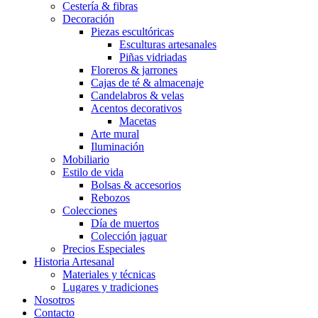
Cestería & fibras
Decoración
Piezas escultóricas
Esculturas artesanales
Piñas vidriadas
Floreros & jarrones
Cajas de té & almacenaje
Candelabros & velas
Acentos decorativos
Macetas
Arte mural
Iluminación
Mobiliario
Estilo de vida
Bolsas & accesorios
Rebozos
Colecciones
Día de muertos
Colección jaguar
Precios Especiales
Historia Artesanal
Materiales y técnicas
Lugares y tradiciones
Nosotros
Contacto