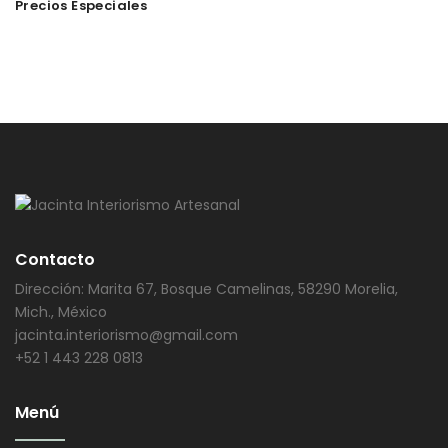
Precios Especiales
Contacto
Dirección: Marita 67, Bosque Camelinas, 58290 Morelia,
Mich., México
jacinta.interiorismo@gmail.com
+52 1 443 228 0813
Menú