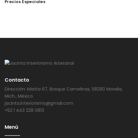
Precios Especiales
Contacto
Dirección: Marita 67, Bosque Camelinas, 58290 Morelia,
Mich., México
jacinta.interiorismo@gmail.com
+52 1 443 228 0813
Menú