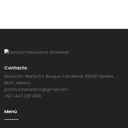
Contacto
Dirección: Marita 67, Bosque Camelinas, 58290 Morelia,
Mich., México
jacinta.interiorismo@gmail.com
+52 1 443 228 0813
Menú