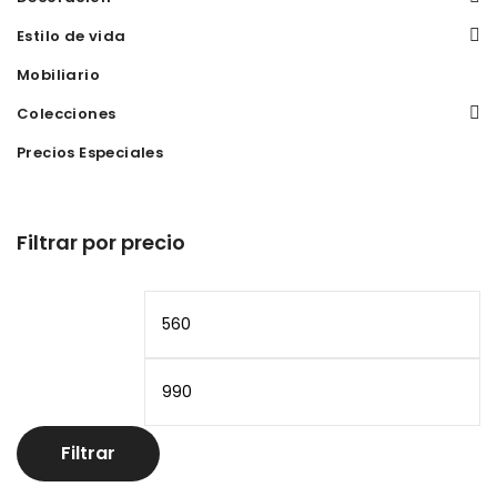
Estilo de vida
Mobiliario
Colecciones
Precios Especiales
Filtrar por precio
Precio
Pr
mínimo
m
Filtrar