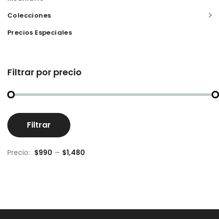
Colecciones
Precios Especiales
Filtrar por precio
Pr
Pr
Filtrar
m
m
Precio:
$990
—
$1,480