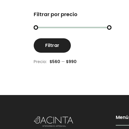
Filtrar por precio
Precio
Precio
Filtrar
mínimo
máximo
Precio:
$560
—
$990
Menú