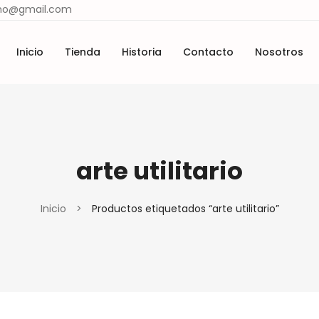
ismo@gmail.com
Inicio
Tienda
Historia
Contacto
Nosotros
Lugares y tradiciones
Materiales y técnicas
cio
Tienda
Historia
Contacto
Nosotros
Lugares y tradiciones
Materiales y técnicas
arte utilitario
Inicio
>
Productos etiquetados “arte utilitario”