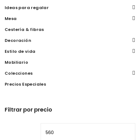
Ideas para regalar
Mesa
Cestería & fibras
Decoración
Estilo de vida
Mobiliario
Colecciones
Precios Especiales
Filtrar por precio
Precio
Pr
mínimo
m