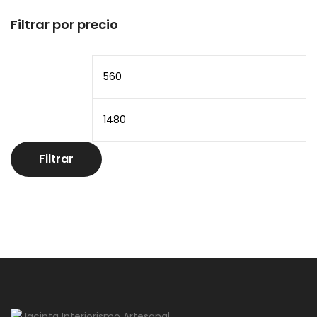
Filtrar por precio
Precio
Pr
mínimo
m
Filtrar