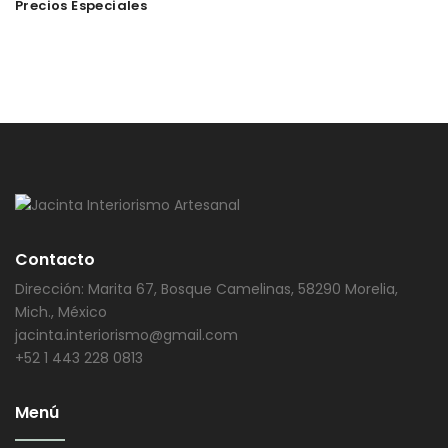
Precios Especiales
Contacto
Dirección: Marita 67, Bosque Camelinas, 58290 Morelia,
Mich., México
jacinta.interiorismo@gmail.com
+52 1 443 228 0813
Menú