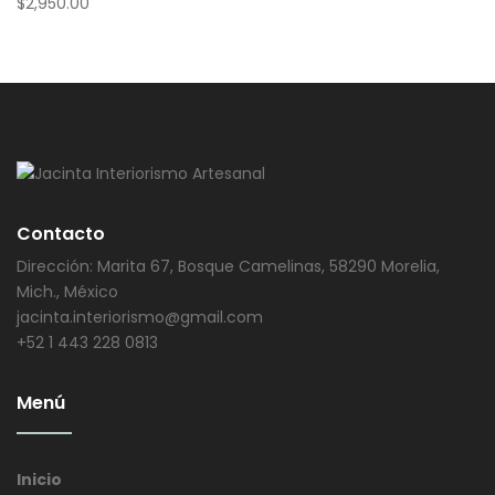
$
2,950.00
Contacto
Dirección: Marita 67, Bosque Camelinas, 58290 Morelia,
Mich., México
jacinta.interiorismo@gmail.com
+52 1 443 228 0813
Menú
Inicio