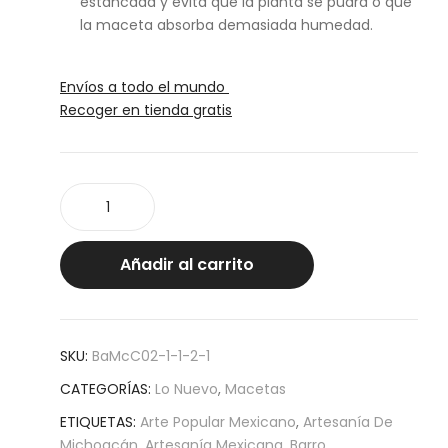
estancada y evita que la planta se pudra o que
la maceta absorba demasiada humedad.
Envíos a todo el mundo
Recoger en tienda gratis
Puerquito
Capulineado
(maceta)
cantidad
Añadir al carrito
SKU:
BaMcC02-1-1-2-1
CATEGORÍAS:
Lo Nuevo
,
Macetas
ETIQUETAS:
Arte Popular Mexicano
,
Artesanía De
Michoacán
,
Artesanía Mexicana
,
Barro