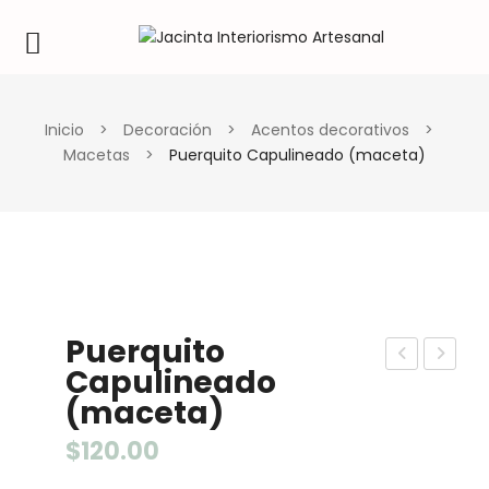
Inicio
>
Decoración
>
Acentos decorativos
>
Macetas
>
Puerquito Capulineado (maceta)
Puerquito
Capulineado
ac
aja
(maceta)
eta
jag
ca
uar
$
120.00
pul
min