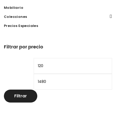
Mobiliario
Colecciones
Precios Especiales
Filtrar por precio
Precio
Pr
mínimo
m
Filtrar