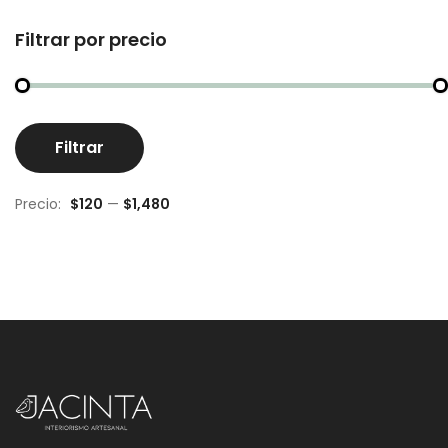
Filtrar por precio
Pr
Pr
Filtrar
m
m
Precio:
$120
—
$1,480