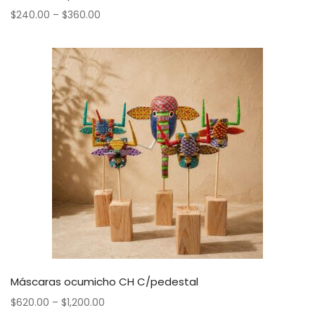
$
240.00
–
$
360.00
Máscaras ocumicho CH C/pedestal
$
620.00
–
$
1,200.00