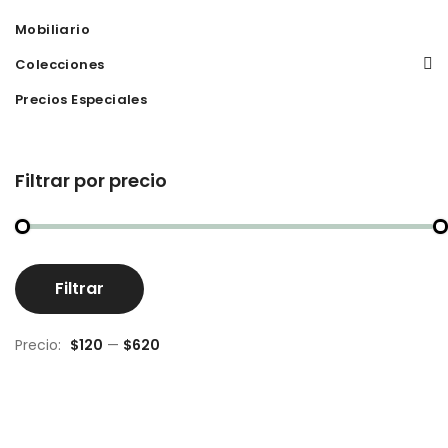
Mobiliario
Colecciones
Precios Especiales
Filtrar por precio
Pr
Pr
Filtrar
m
m
Precio:
$120
—
$620