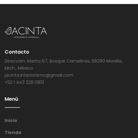
Contacto
Dirección: Marita 67, Bosque Camelinas, 58290 Morelia,
Mich., México
jacinta.interiorismo@gmail.com
+52 1 443 228 0813
Menú
Inicio
Tienda