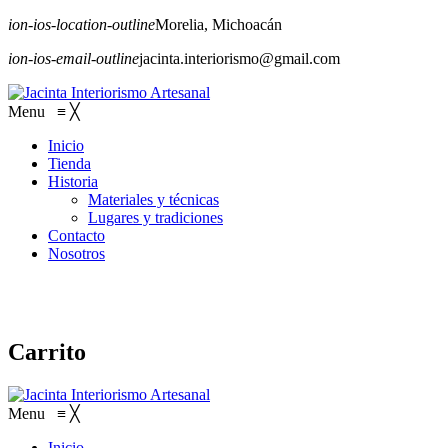
ion-ios-location-outline
Morelia, Michoacán
ion-ios-email-outline
jacinta.interiorismo@gmail.com
Menu
≡
╳
Inicio
Tienda
Historia
Materiales y técnicas
Lugares y tradiciones
Contacto
Nosotros
Carrito
Menu
≡
╳
Inicio