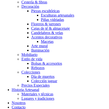
Cestería & fibras
Decoración
Piezas escultóricas
Esculturas artesanales
Piñas vidriadas
Floreros & jarrones
Cajas de té & almacenaje
Candelabros & velas
Acentos decorativos
Macetas
Arte mural
Iluminación
Mobiliario
Estilo de vida
Bolsas & accesorios
Rebozos
Colecciones
Día de muertos
Colección jaguar
Precios Especiales
Historia Artesanal
Materiales y técnicas
Lugares y tradiciones
Nosotros
Contacto