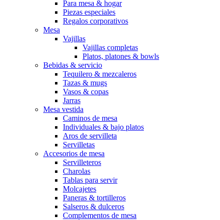
Para mesa & hogar
Piezas especiales
Regalos corporativos
Mesa
Vajillas
Vajillas completas
Platos, platones & bowls
Bebidas & servicio
Tequilero & mezcaleros
Tazas & mugs
Vasos & copas
Jarras
Mesa vestida
Caminos de mesa
Individuales & bajo platos
Aros de servilleta
Servilletas
Accesorios de mesa
Servilleteros
Charolas
Tablas para servir
Molcajetes
Paneras & tortilleros
Salseros & dulceros
Complementos de mesa