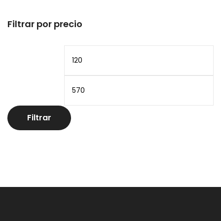
Filtrar por precio
Precio
Pr
mínimo
m
Filtrar