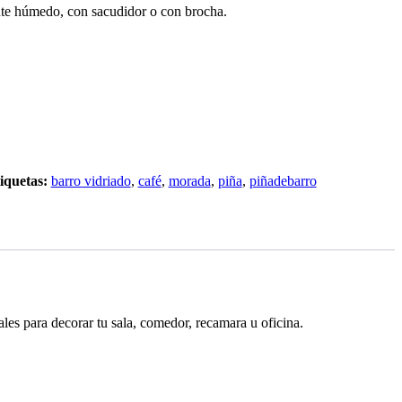
te húmedo, con sacudidor o con brocha.
iquetas:
barro vidriado
,
café
,
morada
,
piña
,
piñadebarro
les para decorar tu sala, comedor, recamara u oficina.