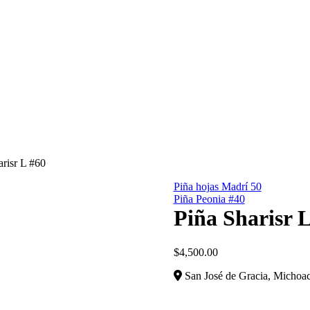
risr L #60
Piña hojas Madrí 50
Piña Peonia #40
Piña Sharisr 
$
4,500.00
San José de Gracia, Michoa