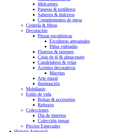
Molcajetes
Paneras & tortilleros
Salseros & dulceros
Complementos de mesa
Cestería & fibras
Decoración
Piezas escultóricas
Esculturas artesanales
Piñas vidriadas
Floreros & jarrones
Cajas de té & almacenaje
Candelabros & velas
Acentos decorativos
Macetas
Arte mural
Iluminación
Mobiliario
Estilo de vida
Bolsas & accesorios
Rebozos
Colecciones
Día de muertos
Colección jaguar
Precios Especiales
Historia Artesanal