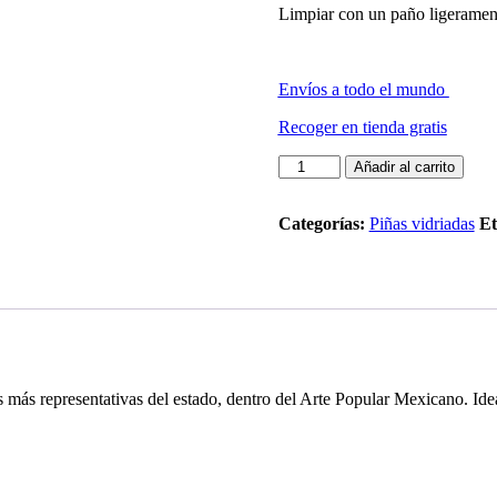
Limpiar con un paño ligeramen
Envíos a todo el mundo
Recoger en tienda gratis
Piña
Añadir al carrito
Sharisr
L
#60
Categorías:
Piñas vidriadas
Et
cantidad
más representativas del estado, dentro del Arte Popular Mexicano. Idea