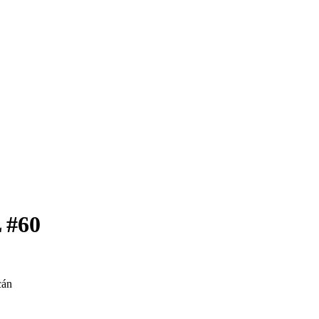
L #60
cán