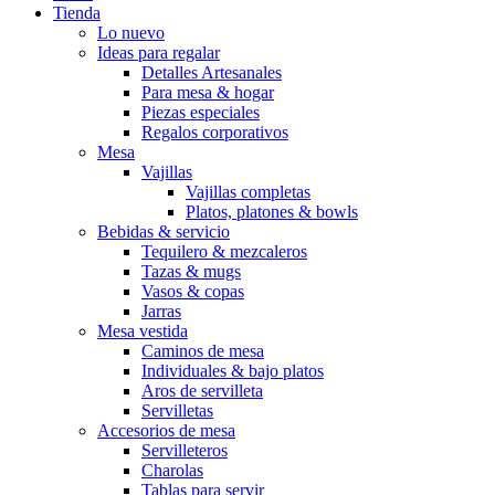
Tienda
Lo nuevo
Ideas para regalar
Detalles Artesanales
Para mesa & hogar
Piezas especiales
Regalos corporativos
Mesa
Vajillas
Vajillas completas
Platos, platones & bowls
Bebidas & servicio
Tequilero & mezcaleros
Tazas & mugs
Vasos & copas
Jarras
Mesa vestida
Caminos de mesa
Individuales & bajo platos
Aros de servilleta
Servilletas
Accesorios de mesa
Servilleteros
Charolas
Tablas para servir