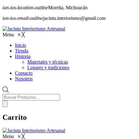
ion-ios-location-outline
Morelia, Michoacán
ion-ios-email-outline
jacinta.interiorismo@gmail.com
Menu
≡
╳
Inicio
Tienda
Historia
Materiales y técnicas
Lugares y tradiciones
Contacto
Nosotros
Búsqueda
de
Productos
Carrito
Menu
≡
╳