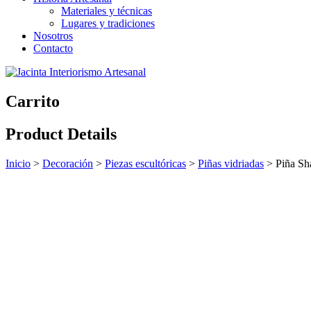
Materiales y técnicas
Lugares y tradiciones
Nosotros
Contacto
Carrito
Product Details
Inicio
>
Decoración
>
Piezas escultóricas
>
Piñas vidriadas
>
Piña Sha