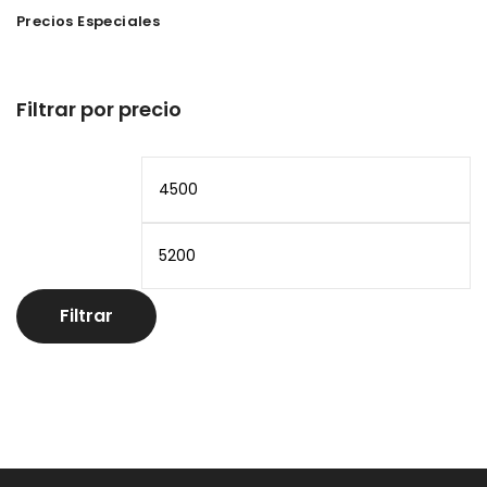
Precios Especiales
Filtrar por precio
Precio
Pr
mínimo
m
Filtrar