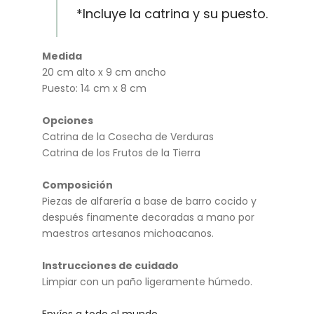
de
min
*Incluye la catrina y su puesto.
la
ant
Ofr
e y
Medida
en
el
20 cm alto x 9 cm ancho
da
ar
Puesto: 14 cm x 8 cm
ma
Opciones
dill
Catrina de la Cosecha de Verduras
o»
Catrina de los Frutos de la Tierra
Composición
Piezas de alfarería a base de barro cocido y
después finamente decoradas a mano por
maestros artesanos michoacanos.
Instrucciones de cuidado
Limpiar con un paño ligeramente húmedo.
Envíos a todo el mundo