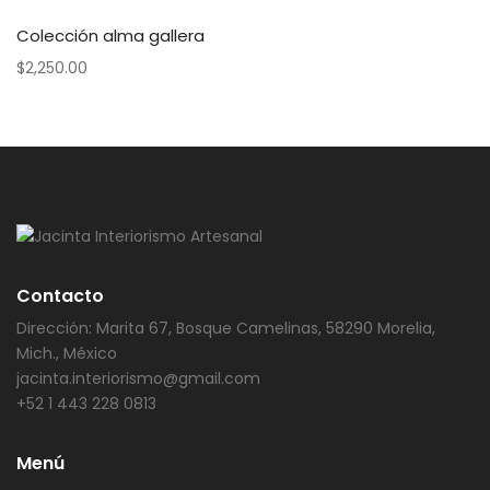
Colección alma gallera
$
2,250.00
Contacto
Dirección: Marita 67, Bosque Camelinas, 58290 Morelia,
Mich., México
jacinta.interiorismo@gmail.com
+52 1 443 228 0813
Menú