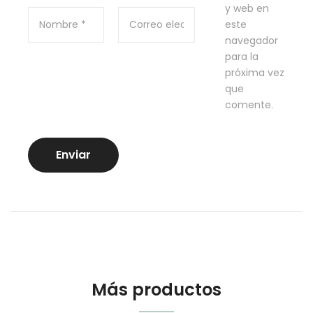
y web en
este
navegador
para la
próxima vez
que
comente.
Más productos