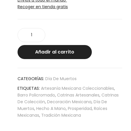
Recoger en tienda gratis
Catrinas
"Las
Marchantas"
cantidad
Añadir al carrito
CATEGORÍAS:
Día De Muertos
ETIQUETAS:
Artesanía Mexicana Coleccionables
,
Barro Policromado
,
Catrinas Artesanales
,
Catrinas
De Colección
,
Decoración Mexicana
,
Día De
Muertos
,
Hecho A Mano
,
Prosperidad
,
Raíces
Mexicanas
,
Tradición Mexicana