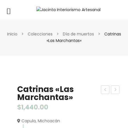
Inicio
>
Colecciones
>
Día de muertos
>
Catrinas
«Las Marchantas»
Catrinas «Las
Marchantas»
ers
atri
on
na
$
1,440.00
aje
«La
Capula, Michoacán
s
ca