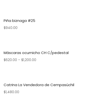
Piña biznaga #25
$
940.00
Máscaras ocumicho CH C/pedestal
$
620.00
–
$
1,200.00
Catrina La Vendedora de Cempasúchil
$
1,480.00