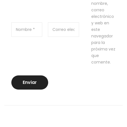
nombre,
correo
electrónico
y web en
este
navegador
para la
próxima vez
que
comente.