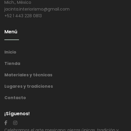
Mich., México
jacinta.interiorismo@gmail.com
+52 1 443 228 0813
Menú
Inicio
Tienda
Materiales y técnicas
Lugares y tradiciones
Contacto
¡Síguenos!
Celebramos el arte mexicano: piezas únicas, tradición y