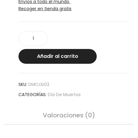
Envíos a todo el mundo
Recoger en tienda gratis
Cruz
flores
y
calaveras
Añadir al carrito
decorada
cantidad
SKU:
DMCcb03
CATEGORÍAS:
Día De Muertos
Valoraciones (0)