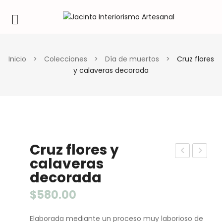
Inicio
>
Colecciones
>
Día de muertos
>
Cruz flores
y calaveras decorada
Cruz flores y
calaveras
rbol
allin
decorada
de
as
la
hui
$
580.00
vid
cho
Elaborada mediante un proceso muy laborioso de
a
l