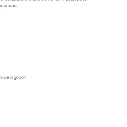
hoacanas.
jag
&
uar
taz
a
kap
ind
u
lo de algodón.