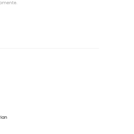
omente.
rian