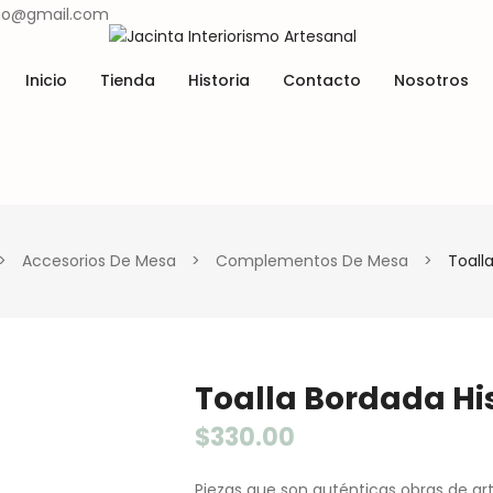
ismo@gmail.com
Inicio
Tienda
Historia
Contacto
Nosotros
Lugares y tradiciones
Materiales y técnicas
Tienda
Historia
Contacto
Nosotros
Lugares y tradiciones
Materiales y técnicas
>
Accesorios De Mesa
>
Complementos De Mesa
>
Toalla
Toalla Bordada Hi
$
330.00
Piezas que son auténticas obras de a