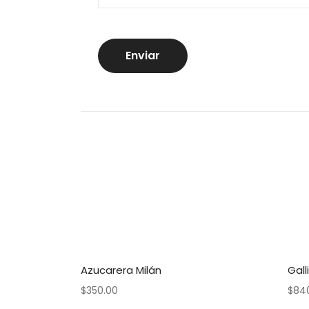
Azucarera Milán
Gal
$
350.00
$
84