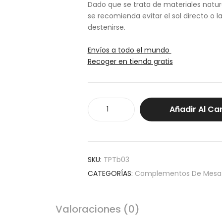
Dado que se trata de materiales natu
se recomienda evitar el sol directo o 
desteñirse.
Envíos a todo el mundo
Recoger en tienda gratis
Toalla
Añadir Al Car
bordada
historias
cantidad
SKU:
TPTb03
CATEGORÍAS:
Complementos De Mesa
Valoraciones (0)