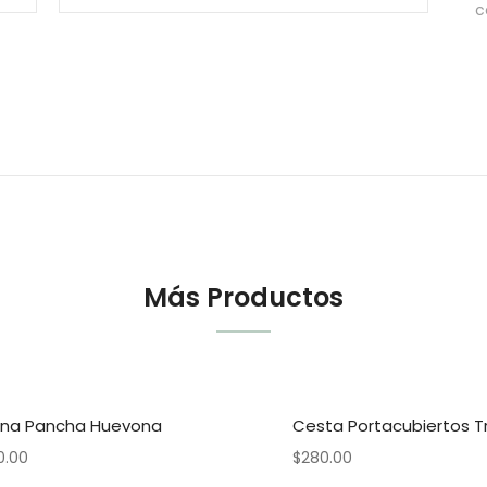
c
Más Productos
lina Pancha Huevona
Cesta Portacubiertos T
0.00
$
280.00