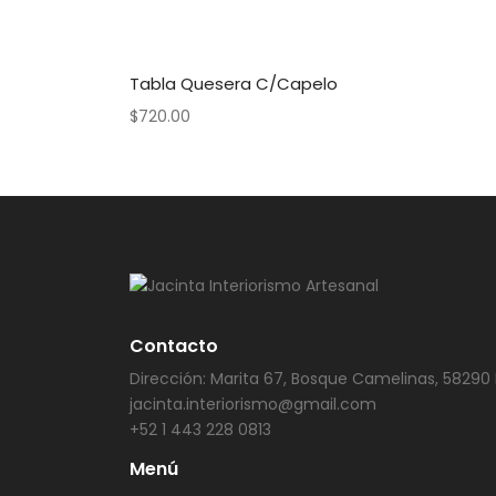
Tabla Quesera C/capelo
$
720.00
Contacto
Dirección: Marita 67, Bosque Camelinas, 58290 
jacinta.interiorismo@gmail.com
+52 1 443 228 0813
Menú