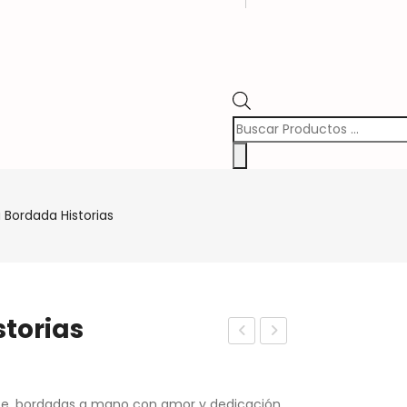
Búsqueda
de
Productos
 Bordada Historias
storias
ortil
k
lero
Pla
rte, bordadas a mano con amor y dedicación
s
to