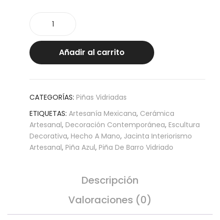
Piña
Madrí
45
cantidad
Añadir al carrito
CATEGORÍAS:
Piñas Vidriadas
ETIQUETAS:
Artesanía Mexicana
,
Cerámica
Artesanal
,
Decoración Contemporánea
,
Escultura
Decorativa
,
Hecho A Mano
,
Jacinta Interiorismo
Artesanal
,
Piña Azul
,
Piña De Barro Vidriado
Descripción
Valoraciones (0)