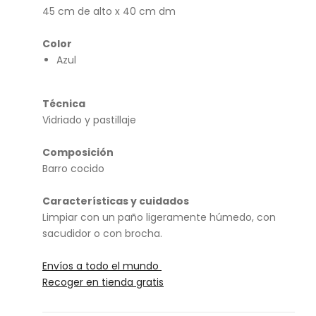
sa
zca
45 cm de alto x 40 cm dm
(Te
lero
lar
Hu
Color
Azul
de
án
Pe
dal
Técnica
Vidriado y pastillaje
)
Composición
Barro cocido
Características y cuidados
Limpiar con un paño ligeramente húmedo, con
sacudidor o con brocha.
Envíos a todo el mundo
Recoger en tienda gratis