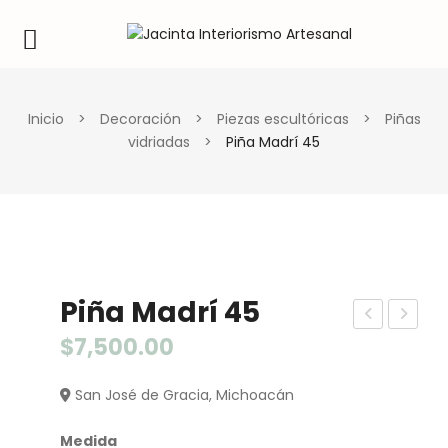
Inicio
>
Decoración
>
Piezas escultóricas
>
Piñas
vidriadas
>
Piña Madrí 45
Piña Madrí 45
ami
eq
$
7,500.00
no
uile
San José de Gracia, Michoacán
de
ro/
Me
Me
Medida