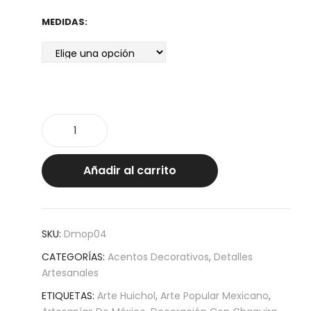
MEDIDAS:
Pájaros
huichol
cantidad
Añadir al carrito
SKU:
Dmop04
CATEGORÍAS:
Acentos Decorativos
,
Detalles
Artesanales
ETIQUETAS:
Arte Huichol
,
Arte Popular Mexicano
,