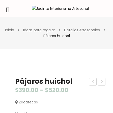
Inicio
>
Ideas para regalar
>
Detalles Artesanales
>
Pájaros huichol
Pájaros huichol
ruz
ab
$
390.00
–
$
520.00
flor
allit
Zacatecas
es
os
y
car