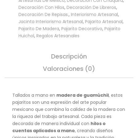
Artesanías De México
,
Decoración Con Chaquira
,
Decoración Con Hilos
,
Decoración De Libreros
,
Decoración De Repisas.
,
Interiorismo Artesanal
,
Jacinta Interiorismo Artesanal
,
Pajarito Artesanal
,
Pajarito De Madera
,
Pajarito Decorativo
,
Pajarito
Huichol
,
Regalos Artesanales
Descripción
Valoraciones (0)
Tallados a mano en
madera de guamúchil
, estos
pajaritos son una expresión del arte popular
mexicano que combina la calidez de la madera con
la riqueza del trabajo artesanal. Cada pieza es
decorada de manera individual con
hilos o
cuentas aplicados a mano
, creando diseños
únicos inspirados en la naturaleza y la tradición.