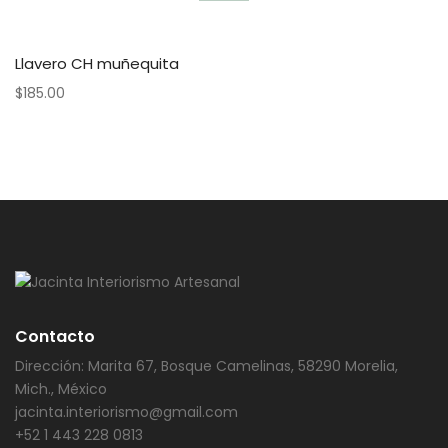
Llavero CH muñequita
$
185.00
Contacto
Dirección: Marita 67, Bosque Camelinas, 58290 Morelia,
Mich., México
jacinta.interiorismo@gmail.com
+52 1 443 228 0813