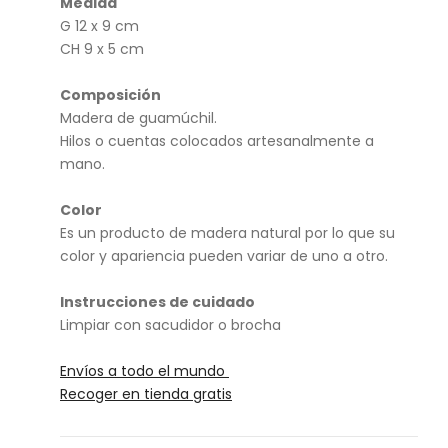
Medida
cal
rus
G 12 x 9 cm
ave
el
CH 9 x 5 cm
ras
Composición
de
Madera de guamúchil.
cor
Hilos o cuentas colocados artesanalmente a
ad
mano.
a
Color
Es un producto de madera natural por lo que su
color y apariencia pueden variar de uno a otro.
Instrucciones de cuidado
Limpiar con sacudidor o brocha
Envíos a todo el mundo
Recoger en tienda gratis