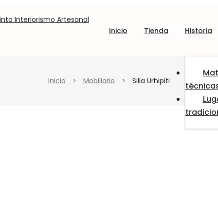
Inicio
Tienda
Historia
Mat
Inicio
>
Mobiliario
>
Silla Urhipiti
técnica
Lug
tradici