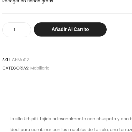
Recoger en tienda gratis
Silla
Añadir Al Carrito
Urhipiti
cantidad
SKU:
CHMu02
CATEGORÍAS:
Mobiliario
La silla Urhipiti, tejida artesanalmente con chuspata y con
Ideal para combinar con los muebles de tu sala, una terraz