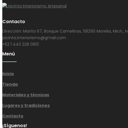
Contacto
Dirección: Marita 67, Bosque Camelinas, 58290 Morelia, Mich., 
jacinta.interiorismo@gmail.com
+52 1 443 228 0813
Menú
Inicio
Tienda
Materiales y técnicas
Lugares y tradiciones
Contacto
¡Síguenos!