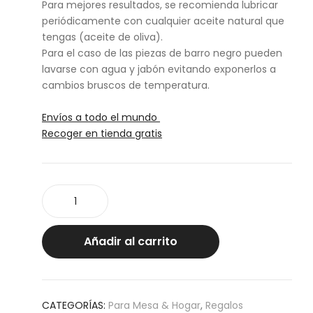
Para mejores resultados, se recomienda lubricar
periódicamente con cualquier aceite natural que
tengas (aceite de oliva).
Para el caso de las piezas de barro negro pueden
lavarse con agua y jabón evitando exponerlos a
cambios bruscos de temperatura.
Envíos a todo el mundo
Recoger en tienda gratis
Set
de
Tequileros/
Mezcaleros
Añadir al carrito
Huan
cantidad
CATEGORÍAS:
Para Mesa & Hogar
,
Regalos