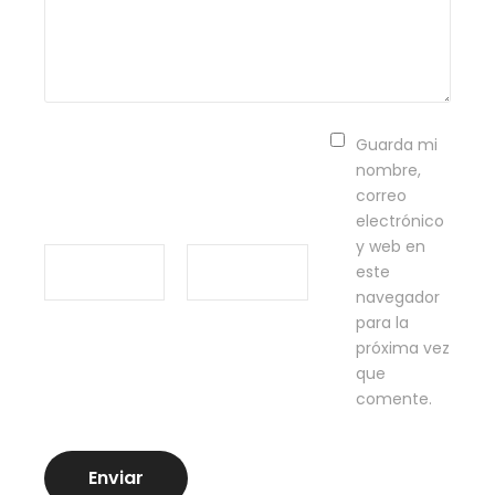
Guarda mi
nombre,
correo
electrónico
y web en
este
navegador
para la
próxima vez
que
comente.