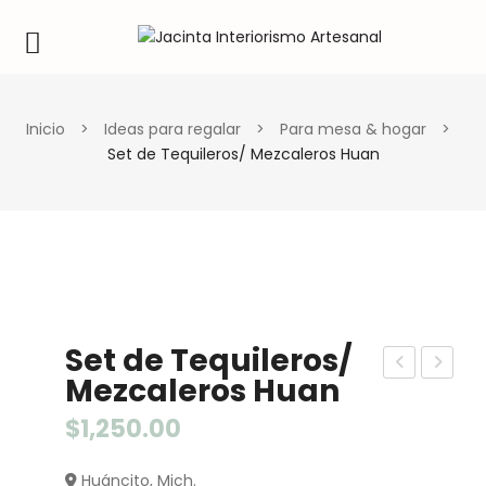
Inicio
>
Ideas para regalar
>
Para mesa & hogar
>
Set de Tequileros/ Mezcaleros Huan
Set de Tequileros/
Mezcaleros Huan
et
ab
de
allit
$
1,250.00
Te
o
Huáncito, Mich.
quil
Bal