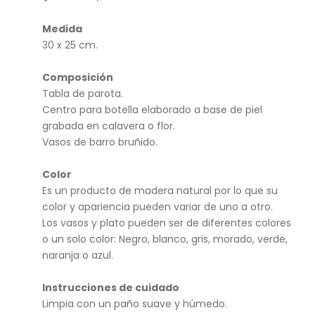
ero
anc
Medida
/
ín
30 x 25 cm.
Me
zca
Composición
Tabla de parota.
lero
Centro para botella elaborado a base de piel
Piel
grabada en calavera o flor.
Vasos de barro bruñido.
Color
Es un producto de madera natural por lo que su
color y apariencia pueden variar de uno a otro.
Los vasos y plato pueden ser de diferentes colores
o un solo color: Negro, blanco, gris, morado, verde,
naranja o azul.
Instrucciones de cuidado
Limpia con un paño suave y húmedo.