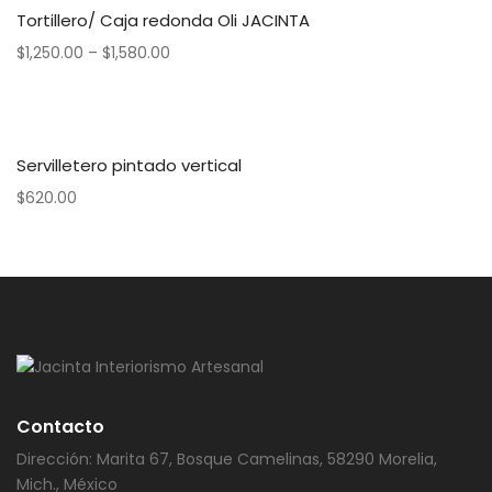
Tortillero/ Caja redonda Oli JACINTA
$
1,250.00
–
$
1,580.00
Servilletero pintado vertical
$
620.00
Contacto
Dirección: Marita 67, Bosque Camelinas, 58290 Morelia,
Mich., México