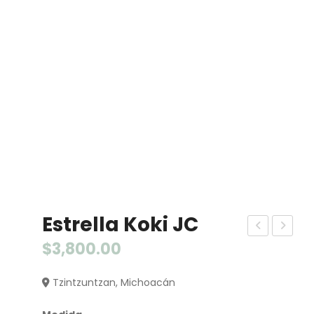
Estrella Koki JC
ervi
ajill
$
3,800.00
llet
a
Tzintzuntzan, Michoacán
ero
ten
Aro
an