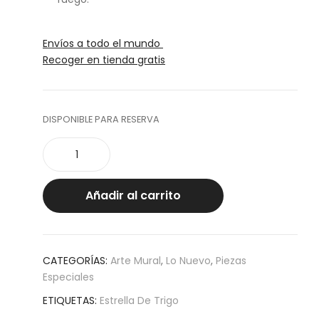
Envíos a todo el mundo
Recoger en tienda gratis
DISPONIBLE PARA RESERVA
Estrella
Koki
JC
cantidad
Añadir al carrito
CATEGORÍAS:
Arte Mural
,
Lo Nuevo
,
Piezas
Especiales
ETIQUETAS:
Estrella De Trigo