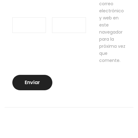
correo
electrónico
y web en
este
navegador
para la
próxima vez
que
comente.