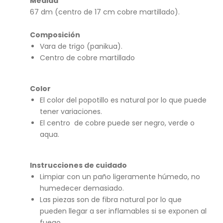
Medida
Mar
go
67 dm (centro de 17 cm cobre martillado).
tin
ard
Composición
Vara de trigo (panikua).
a
Centro de cobre martillado
Color
El color del popotillo es natural por lo que puede
tener variaciones.
El centro de cobre puede ser negro, verde o
aqua.
Instrucciones de cuidado
Limpiar con un paño ligeramente húmedo, no
humedecer demasiado.
Las piezas son de fibra natural por lo que
pueden llegar a ser inflamables si se exponen al
fuego.